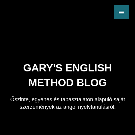
Skip
MAI
to
content
ME
GARY'S ENGLISH
METHOD BLOG
Őszinte, egyenes és tapasztalaton alapuló saját
szerzemények az angol nyelvtanulásról.